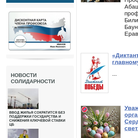
Аба
проф
Бил
Ба
Ерав
«Диктан
главному
...
НОВОСТИ
СОЛИДАРНОСТИ
Ува
ВВОД ЖИЛЬЯ СОКРАТИТСЯ БЕЗ
орга
ПОДДЕРЖКИ ГОСУДАРСТВА И
Серд
СНИЖЕНИЯ КЛЮЧЕВОЙ СТАВКИ
ЦБ
свет