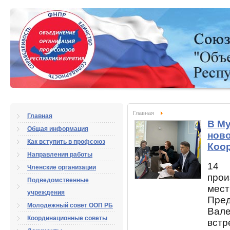
Главная
Главная
В М
Общая информация
ново
Как вступить в профсоюз
Коо
Направления работы
14 
Членские организации
про
Подведомственные
мес
учреждения
Пре
Молодежный совет ООП РБ
Вале
Координационные советы
встр