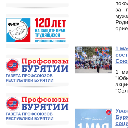
поко
за 
муже
Род
орие
1 ма
сост
Сою
1 ма
ГАЗЕТА ПРОФСОЮЗОВ
"Юби
РЕСПУБЛИКИ БУРЯТИИ
акц
"Сол
Ува
ГАЗЕТА ПРОФСОЮЗОВ
Буря
РЕСПУБЛИКИ БУРЯТИИ
соц