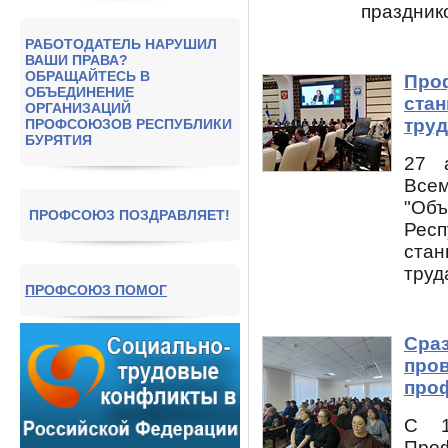
празднико
РАБОТОДАТЕЛЬ НАРУШИЛ
ВАШИ ПРАВА?
ОБРАЩАЙТЕСЬ В
Про
ОБЪЕДИНЕНИЕ
стан
ОРГАНИЗАЦИЙ
труд
ПРОФСОЮЗОВ РЕСПУБЛИКИ
БУРЯТИЯ
27 
Все
"Объ
ПРОФСОЮЗ ПОЗДРАВЛЯЕТ!
Рес
ста
труда
ПРОФСОЮЗ ПОМОГ
Сраз
про
про
С 1
Про