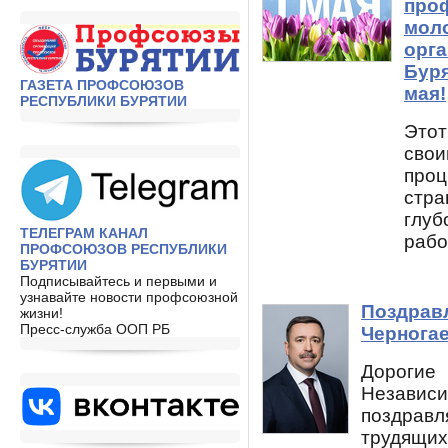
проф
мол
орг
Буря
ГАЗЕТА ПРОФСОЮЗОВ
мая!
РЕСПУБЛИКИ БУРЯТИИ
Это
свои
проц
стр
глу
ТЕЛЕГРАМ КАНАЛ
рабо
ПРОФСОЮЗОВ РЕСПУБЛИКИ
БУРЯТИИ
Подписывайтесь и первыми и
узнавайте новости профсоюзной
Поздрав
жизни!
Пресс-служба ООП РБ
Черногае
Дорогие
Независ
поздрав
трудящи