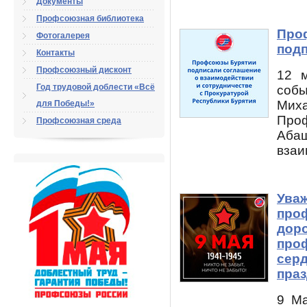
Документы
Профсоюзная библиотека
Про
Фотогалерея
под
Контакты
Профсоюзный дисконт
12 м
Год трудовой доблести «Всё
собы
Мих
для Победы!»
Про
Профсоюзная среда
Аба
взаи
Ува
про
доро
про
серд
пра
9 Ма