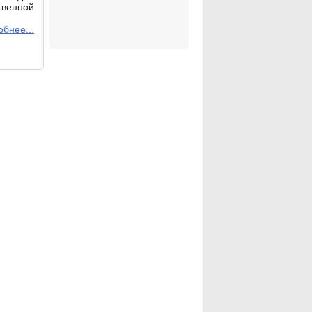
твенной
бнее...