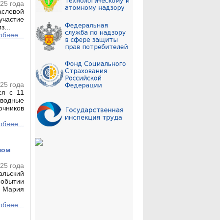
25 года
слевой
частие
...
бнее...
25 года
ся с 11
 водные
очников
бнее...
ном
025 года
льский
обытии
 Мария
бнее...