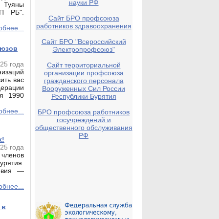
науки РФ
 Туяны
П РБ".
Сайт БРО профсоюза
работников здравоохранения
бнее...
Сайт БРО "Всероссийский
оюзов
Электропрофсоюз"
25 года
Сайт территориальной
низаций
организации профсоюза
ить вас
гражданского персонала
рации
Вооруженных Сил России
я 1990
Республики Бурятия
бнее...
БРО профсоюза работников
госучреждений и
общественного обслуживания
РФ
х!
25 года
 членов
урятия.
овия —
бнее...
 в