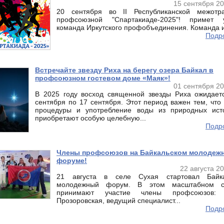
15 сентября 20
20 сентября во II Республиканской межотра
профсоюзной "Спартакиаде-2025"! примет у
команда Иркутского профобъединения. Команда из
Подро
Встречайте звезду Риха на берегу озера Байкал в
профсоюзном гостевом доме «Маяк»!
01 сентября 20
В 2025 году восход священной звезды Риха ожидает
сентября по 17 сентября. Этот период важен тем, что
процедуры и употребление воды из природных ист
приобретают особую целебную...
Подро
Члены профсоюзов на Байкальском молодеж
форуме!
22 августа 2
21 августа в селе Сухая стартовал Байка
молодежный форум. В этом масштабном с
принимают участие члены профсоюзов:
Прозоровская, ведущий специалист...
Подро