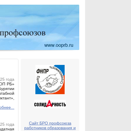
25 года
ООП РБ»
Бурятии
абной
тант»,
бнее...
Сайт БРО профсоюза
25 года
работников образования и
ндатная