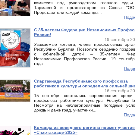
комиссия под руководством главного судьи
Тармаевой и организаторов из Союза "ОО
Представители каждой команды...
Подро
С 35-летием Федерации Независимых Профс
России!
19 сентября 20
Уважаемые коллеги, члены профсоюзных орга
Республики Бурятия! Позвольте сердечно поздрав
с юбилейной датой – 35-летием Феде
Независимых Профсоюзов России! 19 сентябр
года...
Подро
Спартакиада Республиканского профсоюза
работников культуры определила сильнейши
16 сентября 20
15 сентября состоялись соревнования среди
профсоюза работников культуры Республики Б
Несмотря на неблагоприятные погодные усл
дождь и даже град, участники...
Подро
Команда из соседнего региона примет участие
«Спартакиаде-2025»