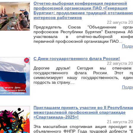
Отчетно-выборная конференция первичной
профсоюзной организации ПАО «Генерация
Бурятии»: продолжение традиций отстаивани
интересов работников
22 августа 2
Председатель Союза "Объединение орган
профсоюзов Республики Бурятия" Екатерина А
участвовала в отчётно-выборной конфе
первичной профсоюзной организации ПАО...
Подро
С Днем государственного флага России!
22 августа 2
Дорогие друзья! Сегодня мы отмечае
государственного флага России. Этот пр
символизирует нашу государственность, еди
гордость за страну....
Подро
Приглашаем принять участие во II Республика
межотраслевой профсоюзной спартакиаде
«Спартакиада–2025»!
21 августа 2
Эта масштабная спортивная акция проходит в
объявленного ФНПР Года трудовой доблести "