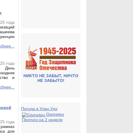
я
025 года
изаций
башеева
ренции
бнее...
025 года
м День
аздник
НИКТО НЕ ЗАБЫТ, НИЧТО
нство и
НЕ ЗАБЫТО!
бнее...
нской
Погода в Улан-Удэ
Gismeteo
Прогноз на 2 недели
025 года
 рамках
Все для