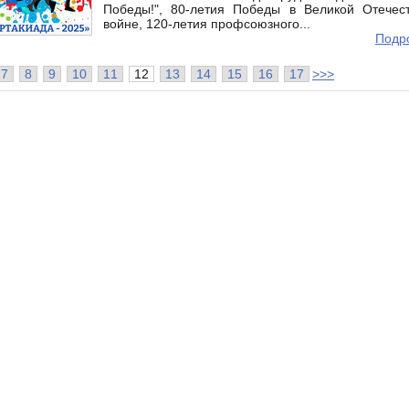
Победы!", 80-летия Победы в Великой Отечес
войне, 120-летия профсоюзного...
Подро
7
8
9
10
11
12
13
14
15
16
17
>>>