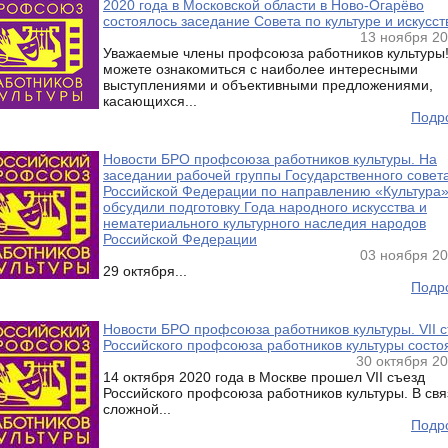
2020 года в Московской области в Ново-Огарёво
состоялось заседание Совета по культуре и искусст
13 ноября 20
Уважаемые члены профсоюза работников культуры
можете ознакомиться с наиболее интересными
выступлениями и объективными предложениями,
касающихся...
Подро
Новости БРО профсоюза работников культуры. На
заседании рабочей группы Государственного совет
Российской Федерации по направлению «Культура
обсудили подготовку Года народного искусства и
нематериального культурного наследия народов
Российской Федерации
03 ноября 20
29 октября...
Подро
Новости БРО профсоюза работников культуры. VII 
Российского профсоюза работников культуры состо
30 октября 20
14 октября 2020 года в Москве прошел VII съезд
Российского профсоюза работников культуры. В свя
сложной...
Подро