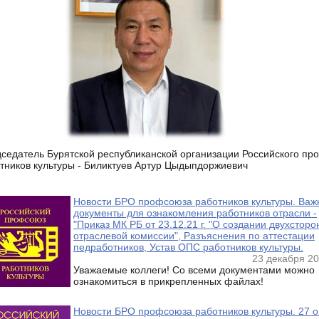
седатель Бурятской республиканской организации Российского п
тников культуры - Биликтуев Артур Цыдыпдоржиевич
Новости БРО профсоюза работников культуры. Ва
документы для ознакомления работников отрасли -
"Приказ МК РБ от 23.12.21 г. "О создании двухстор
отраслевой комиссии", Разъяснения по аттестации
педработников, Устав ОПС работников культуры.
23 декабря 20
Уважаемые коллеги! Со всеми документами можно
ознакомиться в прикрепленных файлах!
Новости БРО профсоюза работников культуры. 27 о