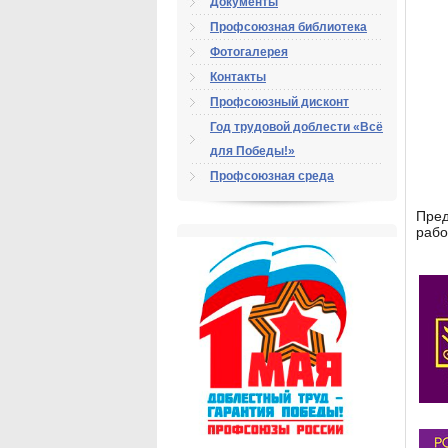
Документы
Профсоюзная библиотека
Фотогалерея
Контакты
Профсоюзный дисконт
Год трудовой доблести «Всё
для Победы!»
Профсоюзная среда
Пред
рабо