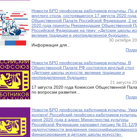
Новости БРО профсоюза работников культуры. По 
круглого стола, состоявшегося 17 августа 2020 года
Общественной Палате Российской Федерации, 2 ок
2020 года приняты Рекомендации Общественной П
Российской Федерации на тему: «Детские школы иск
великие традиции и неопределенное будущее».
30 октября 20
Информация для...
Подро
Новости БРО профсоюза работников культуры. В
Общественной Палате РФ состоялся круглый стол
«Детские школы искусств: великие традиции и
неопределенное будущее»
21 августа 2
17 августа 2020 года Комиссия Общественной Пал
по вопросам развития...
Подро
Новости БРО профсоюза работников культуры. Ув
коллеги! Российский профсоюз работников культуры
июня 2020 года в адрес Министерства культуры
Российской Федерации направил письмо № 01-12/
недопустимости внедрения персонифицированного
финансирования в детские школы искусств».