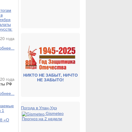
итогам
 в
тября
алаты
усств:
20 года
бнее...
НИКТО НЕ ЗАБЫТ, НИЧТО
020 года
НЕ ЗАБЫТО!
аты РФ
бнее...
ажаемые
Погода в Улан-Удэ
 1
Gismeteo
Прогноз на 2 недели
98 «О