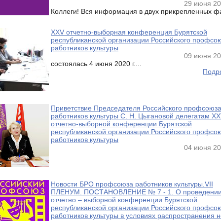
29 июня 20
Коллеги! Вся информация в двух прикрепленных ф
XXV отчетно-выборная конференция Бурятской
республиканской организации Российского профсо
работников культуры
09 июня 20
состоялась 4 июня 2020 г....
Подро
Приветствие Председателя Российского профсоюз
работников культуры С. Н. Цыгановой делегатам X
отчетно-выборной конференции Бурятской
республиканской организации Российского профсо
работников культуры
04 июня 20
Новости БРО профсоюза работников культуры.VII
ПЛЕНУМ. ПОСТАНОВЛЕНИЕ № 7 - 1. О проведени
отчетно – выборной конференции Бурятской
республиканской организации Российского профсо
работников культуры в условиях распространения 