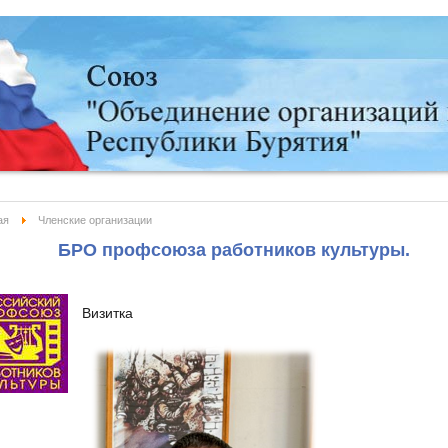
ая
Членские организации
БРО профсоюза работников культуры.
Визитка