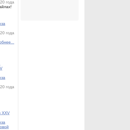
20 года
айлах!
юза
20 года
бнее...
а
XV
юза
20 года
и XXV
юза
новой