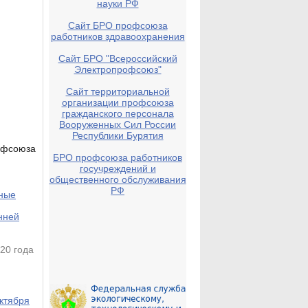
науки РФ
Сайт БРО профсоюза
работников здравоохранения
Сайт БРО "Всероссийский
Электропрофсоюз"
Сайт территориальной
организации профсоюза
гражданского персонала
Вооруженных Сил России
Республики Бурятия
рофсоюза
БРО профсоюза работников
госучреждений и
общественного обслуживания
РФ
жные
онней
20 года
ктября