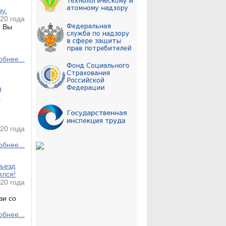
ву.
20 года
! Вы
бнее...
а
»
20 года
бнее...
съезд
ялся!
20 года
зи со
бнее...