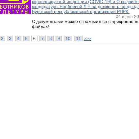
коронавирусной инфекции (COVID-19) и О выдвиж
кандидатуры Норбоевой Л.Ч на должность председ
Бурятской республиканской организации РПРК.
04 июня 20
С документами можно ознакомиться в прикрепленн
файлах!
2
3
4
5
6
7
8
9
10
11
>>>