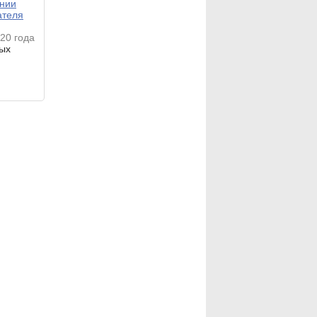
ении
ателя
20 года
ых