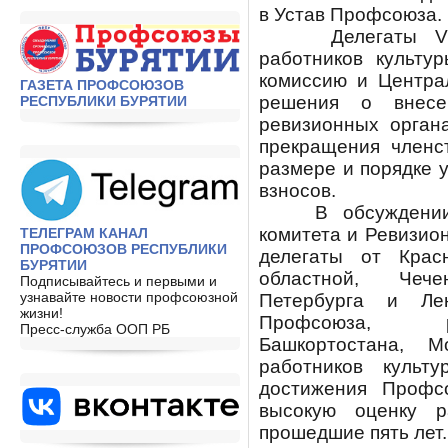
в Устав Профсоюза.
Делегаты VII с
работников культу
комиссию и Центра
ГАЗЕТА ПРОФСОЮЗОВ
решения о внес
РЕСПУБЛИКИ БУРЯТИИ
ревизионных орган
прекращения членс
размере и порядке 
взносов.
В обсуждении от
комитета и Ревизио
ТЕЛЕГРАМ КАНАЛ
ПРОФСОЮЗОВ РЕСПУБЛИКИ
делегаты от Красн
БУРЯТИИ
областной, Чече
Подписывайтесь и первыми и
узнавайте новости профсоюзной
Петербурга и Лен
жизни!
Профсоюза, ре
Пресс-служба ООП РБ
Башкортостана, М
работников культ
достижения Профс
высокую оценку р
прошедшие пять лет.