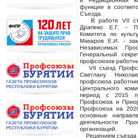
и Редакционная к
функции в соответ
Съезда.
В работе VII съе
Драпеко Е.Г. - П
Комитета по культ
Макаров Е.И. - за
Независимых Про
Генеральный секре
профсоюзов работни
VII съезд Профсо
Светлану Никола
профсоюза работник
ГАЗЕТА ПРОФСОЮЗОВ
РЕСПУБЛИКИ БУРЯТИИ
Центрального ком
период с 2015 п
Профсоюза и Приор
Профсоюза на 2020
основные направл
деятельности Пр
ГАЗЕТА ПРОФСОЮЗОВ
РЕСПУБЛИКИ БУРЯТИИ
организаций.
Решением съезда у