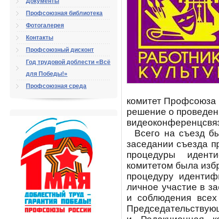
Документы
Профсоюзная библиотека
Фотогалерея
Контакты
Профсоюзный дисконт
Год трудовой доблести «Всё
для Победы!»
Профсоюзная среда
комитет Профсоюза 
решение о проведен
видеоконференцсвяз
Всего на съезд был
заседании съезда п
процедуры идент
комитетом была избр
процедуру идентиф
личное участие в з
и соблюдения всех
Председательствующ