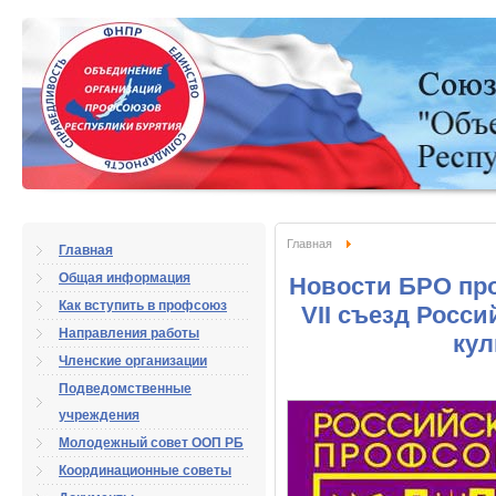
Главная
Главная
Общая информация
Новости БРО пр
Как вступить в профсоюз
VII съезд Росс
Направления работы
кул
Членские организации
Подведомственные
учреждения
Молодежный совет ООП РБ
Координационные советы