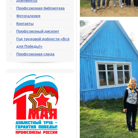
Документы
Профсоюзная библиотека
Фотогалерея
Контакты
Профсоюзный дисконт
Год трудовой доблести «Всё
для Победы!»
Профсоюзная среда