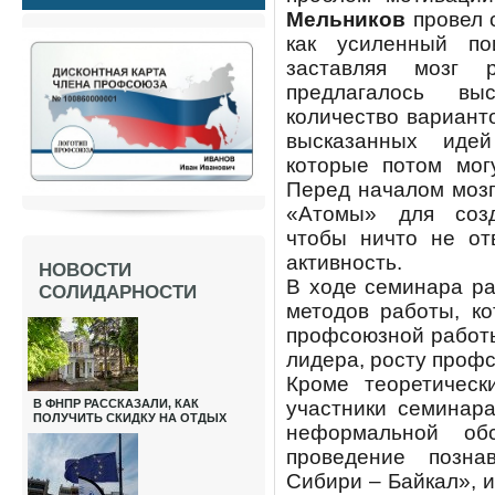
Мельников
провел 
как усиленный по
заставляя мозг р
предлагалось в
количество вариант
высказанных иде
которые потом мог
Перед началом мозг
«Атомы» для созд
чтобы ничто не от
активность.
НОВОСТИ
В ходе семинара ра
СОЛИДАРНОСТИ
методов работы, к
профсоюзной работ
лидера, росту проф
Кроме теоретическ
В ФНПР РАССКАЗАЛИ, КАК
участники семинар
ПОЛУЧИТЬ СКИДКУ НА ОТДЫХ
неформальной об
проведение позна
Сибири – Байкал», 