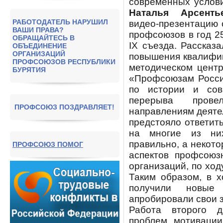
современных услови
Наталья Арсенть
РАБОТОДАТЕЛЬ НАРУШИЛ
видео-презентацию 
ВАШИ ПРАВА?
профсоюзов в год 2
ОБРАЩАЙТЕСЬ В
IX съезда. Рассказ
ОБЪЕДИНЕНИЕ
ОРГАНИЗАЦИЙ
повышения квалифик
ПРОФСОЮЗОВ РЕСПУБЛИКИ
методическом цент
БУРЯТИЯ
«Профсоюзам Росси
по истории и сов
перерыва пров
ПРОФСОЮЗ ПОЗДРАВЛЯЕТ!
направлениям деяте
предстояло ответит
на многие из ни
правильно, а некот
ПРОФСОЮЗ ПОМОГ
аспектов профсоюз
организаций, по ход
Таким образом, в х
получили новые
апробировали свои з
Работа второго 
проблем мотивации