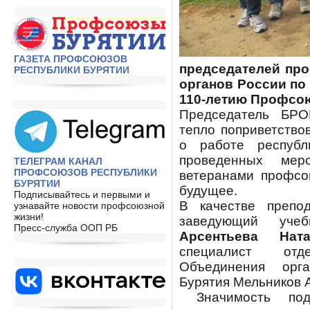
ГАЗЕТА ПРОФСОЮЗОВ
председателей пр
РЕСПУБЛИКИ БУРЯТИИ
органов России по
110-летию Профсою
Председатель Б
тепло поприветство
о работе республ
проведенных мер
ТЕЛЕГРАМ КАНАЛ
ПРОФСОЮЗОВ РЕСПУБЛИКИ
ветеранами профсо
БУРЯТИИ
будущее.
Подписывайтесь и первыми и
В качестве препо
узнавайте новости профсоюзной
жизни!
заведующий уче
Пресс-служба ООП РБ
Арсентьева Нат
специалист отд
Объединения орг
Бурятия Мельников 
Значимость под