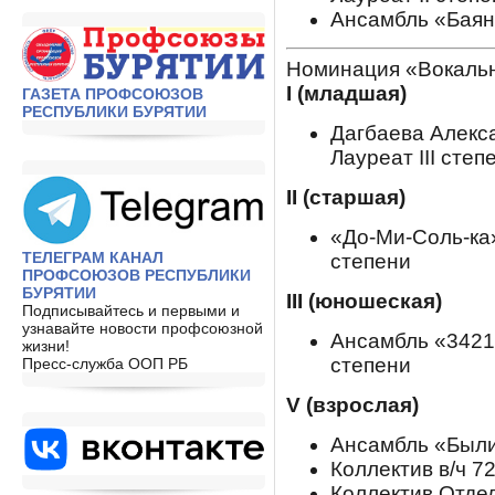
Ансамбль «Баян 
Номинация «Вокаль
I (младшая)
ГАЗЕТА ПРОФСОЮЗОВ
РЕСПУБЛИКИ БУРЯТИИ
Дагбаева Алекса
Лауреат III степ
II (старшая)
«До-Ми-Соль-ка»
ТЕЛЕГРАМ КАНАЛ
степени
ПРОФСОЮЗОВ РЕСПУБЛИКИ
БУРЯТИИ
III (юношеская)
Подписывайтесь и первыми и
узнавайте новости профсоюзной
Ансамбль «3421»
жизни!
степени
Пресс-служба ООП РБ
V (взрослая)
Ансамбль «Былин
Коллектив в/ч 72
Коллектив Отде