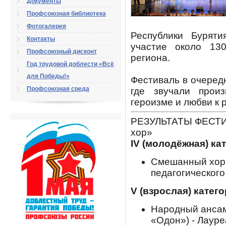
Документы
Профсоюзная библиотека
Фотогалерея
Республики Буряти
Контакты
участие около 13
Профсоюзный дисконт
региона.
Год трудовой доблести «Всё
для Победы!»
Фестиваль в очеред
Профсоюзная среда
где звучали произ
героизме и любви к 
РЕЗУЛЬТАТЫ ФЕСТИ
хор»
IV (молодёжная) ка
Смешанный хор 
педагогического
V (взрослая) катег
Народный ансам
«Одон») - Лауре