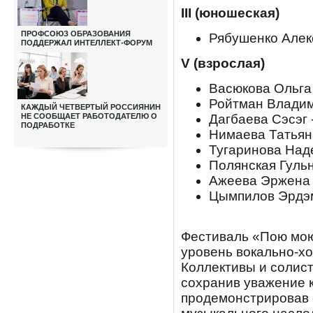
III (юношеская)
ПРОФСОЮЗ ОБРАЗОВАНИЯ
Рябушенко Алекс
ПОДДЕРЖАЛ ИНТЕЛЛЕКТ-ФОРУМ
V (взрослая)
Васюкова Ольга 
Ройтман Владими
КАЖДЫЙ ЧЕТВЕРТЫЙ РОССИЯНИН
НЕ СООБЩАЕТ РАБОТОДАТЕЛЮ О
Дагбаева Сэсэг -
ПОДРАБОТКЕ
Нимаева Татьяна
Тугаринова Наде
Полянская Гульн
Ажеева Эржена 
Цымпилов Эрдэм
Фестиваль «Пою мою
уровень вокально-хо
Коллективы и солис
сохранив уважение к
продемонстрировав 