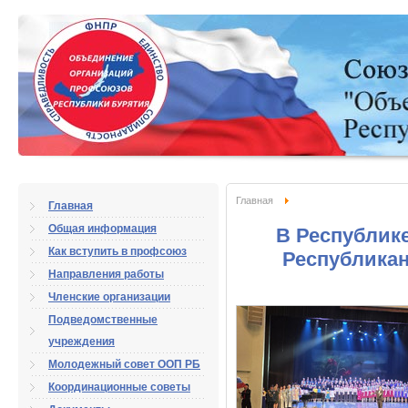
Главная
Главная
Общая информация
В Республик
Как вступить в профсоюз
Республикан
Направления работы
Членские организации
Подведомственные
учреждения
Молодежный совет ООП РБ
Координационные советы