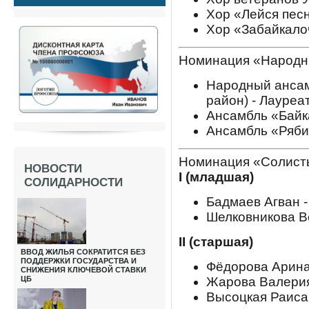
Хор «Лейся песн
Хор «Забайкалоч
Номинация «Народн
Народный ансам
район) - Лауреат
Ансамбль «Байка
Ансамбль «Ряби
Номинация «Солист
НОВОСТИ
I (младшая)
СОЛИДАРНОСТИ
Бадмаев Агван - 
Шелковникова В
II (старшая)
ВВОД ЖИЛЬЯ СОКРАТИТСЯ БЕЗ
ПОДДЕРЖКИ ГОСУДАРСТВА И
Фёдорова Арина 
СНИЖЕНИЯ КЛЮЧЕВОЙ СТАВКИ
ЦБ
Жарова Валерия
Высоцкая Раиса 