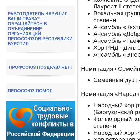
Лауреат II степ
Вокальная груп
РАБОТОДАТЕЛЬ НАРУШИЛ
ВАШИ ПРАВА?
степени
ОБРАЩАЙТЕСЬ В
Ансамбль «Кяхти
ОБЪЕДИНЕНИЕ
Ансамбль «Добр
ОРГАНИЗАЦИЙ
ПРОФСОЮЗОВ РЕСПУБЛИКИ
Ансамбль «Таёж
БУРЯТИЯ
Хор РНД - Дипло
Ансамбль «Энерг
ПРОФСОЮЗ ПОЗДРАВЛЯЕТ!
Номинация «Семейн
Семейный дуэт «
ПРОФСОЮЗ ПОМОГ
Номинация «Народн
Народный хор р
(Баргузинский р
Фольклорный кол
степени
Народный хор «М
Хор ветеранов У-