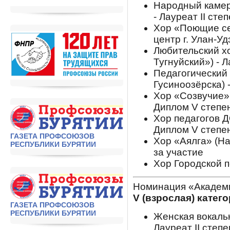
Народный камер
- Лауреат II сте
Хор «Поющие се
центр г. Улан-Удэ
Любительский х
Тугнуйский») - Л
Педагогический
Гусиноозёрска) 
Хор «Созвучие» 
Диплом V степе
Хор педагогов ДО
Диплом V степе
ГАЗЕТА ПРОФСОЮЗОВ
Хор «Аялга» (Н
РЕСПУБЛИКИ БУРЯТИИ
за участие
Хор Городской п
Номинация «Академ
V (взрослая) катег
ГАЗЕТА ПРОФСОЮЗОВ
РЕСПУБЛИКИ БУРЯТИИ
Женская вокальн
Лауреат II степ