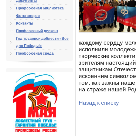
Документы
Профсоюзная библиотека
Фотогалерея
Контакты
Профсоюзный дисконт
Год трудовой доблести «Всё
каждому сердцу мело
для Победы!»
исполнили молодежн
Профсоюзная среда
творческие коллект
зрителям настоящий
защитникам Отечеств
искренним символом
том, как важны наше
на страже нашей Ро
Назад к списку