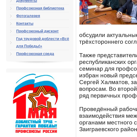
Документы
Профсоюзная библиотека
Фотогалерея
Контакты
Профсоюзный дисконт
обсудили актуальны
Год трудовой доблести «Всё
трёхстороннего сог
для Победы!»
Профсоюзная среда
Также представител
республиканских ор
семинар для профсо
избран новый предс
Сергей Халматов, з
вопросам. Во второй
ряд первичных проф
Проведённый рабочи
взаимодействия ме
органами местного 
Заиграевского район