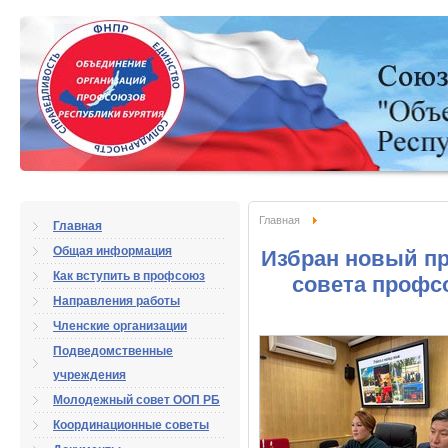
Главная
Главная
Общая информация
Избран новый п
Как вступить в профсоюз
совета профс
Направления работы
Членские организации
Подведомственные
учреждения
Молодежный совет ООП РБ
Координационные советы