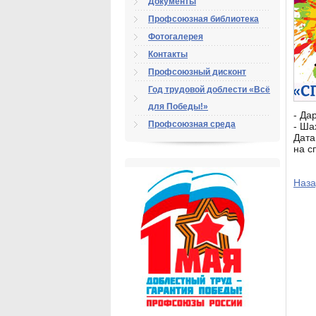
Документы
Профсоюзная библиотека
Фотогалерея
Контакты
Профсоюзный дисконт
Год трудовой доблести «Всё
для Победы!»
- Дар
Профсоюзная среда
- Ша
Дата
на с
Наза