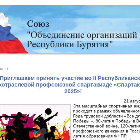
ая
Приглашаем принять участие во II Республиканс
жотраслевой профсоюзной спартакиаде «Спартак
2025»!
21 авгу
Эта масштабная спортивная ак
проходит в рамках объявленно
Года трудовой доблести «Все д
Победы!», 80-летия Победы в В
Отечественной войне, 120-лети
профсоюзного движения в Росси
летия образования ФНПР.