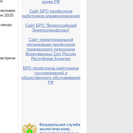
 и
науки РФ
 человек
Сайт БРО профсоюза
ря 2025
работников здравоохранения
линах:
Сайт БРО "Всероссийский
Электропрофсоюз"
Сайт территориальной
организации профсоюза
гражданского персонала
Вооруженных Сил России
 встречи
Республики Бурятия
БРО профсоюза работников
госучреждений и
общественного обслуживания
РФ