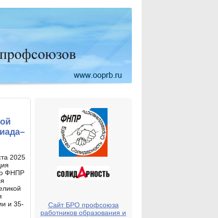
кой
иада–
ста 2025
ция
го ФНПР
ля
еликой
я
и и 35-
Сайт БРО профсоюза
работников образования и