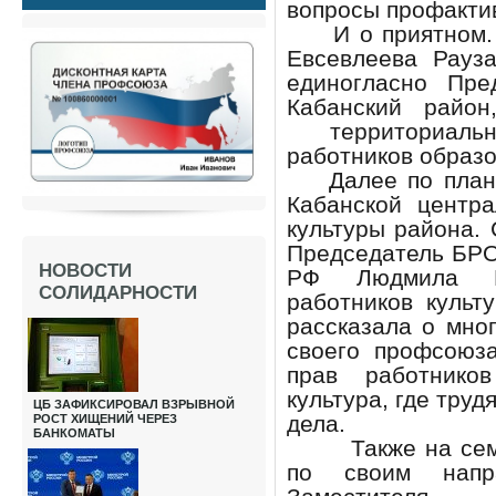
вопросы профакти
И о приятном. Н
Евсевлеева Рауз
единогласно Пр
Кабанский райо
территориальн
работников образ
Далее по плану
Кабанской центра
культуры района.
Председатель БРО
НОВОСТИ
РФ Людмила Н
СОЛИДАРНОСТИ
работников куль
рассказала о мно
своего профсоюз
прав работнико
культура, где тру
ЦБ ЗАФИКСИРОВАЛ ВЗРЫВНОЙ
дела.
РОСТ ХИЩЕНИЙ ЧЕРЕЗ
БАНКОМАТЫ
Также на семин
по своим напр