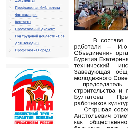
Документы
Профсоюзная библиотека
Фотогалерея
Контакты
Профсоюзный дисконт
Год трудовой доблести «Всё
В составе вые
для Победы!»
работали – И.о
Профсоюзная среда
Объединения орг
Бурятия Екатерин
технический ин
Заведующая общ
молодежного Сове
председатель 
строительства и
Булгатова, Пр
работников культ
Открывая совеща
Анатольевич отме
как общественно