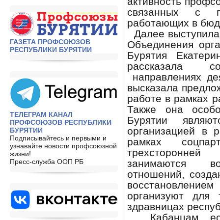
активность профсо
связанных с п
работающих в бюд
Далее выступила
ГАЗЕТА ПРОФСОЮЗОВ
Объединения орг
РЕСПУБЛИКИ БУРЯТИИ
Бурятия Екатер
рассказала с
направлениях де
высказала предло
работе в рамках р
Также она особ
ТЕЛЕГРАМ КАНАЛ
Бурятии являют
ПРОФСОЮЗОВ РЕСПУБЛИКИ
организацией в 
БУРЯТИИ
Подписывайтесь и первыми и
рамках соцпар
узнавайте новости профсоюзной
трехсторонне
жизни!
Пресс-служба ООП РБ
занимаются во
отношений, созда
восстановлением
организуют для 
здравницах респуб
Кабанцам есть 