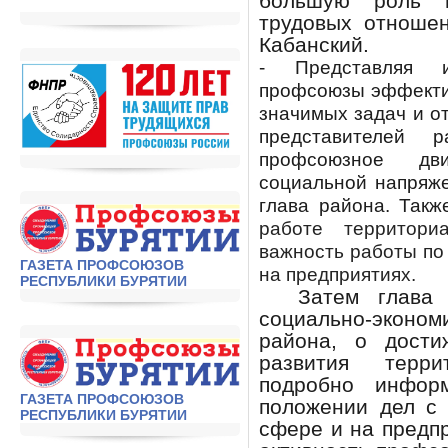
большую роль в
трудовых отношен
Кабанский.
- Представляя и
профсоюзы эффекти
значимых задач и о
представителей 
профсоюзное дв
социальной напряже
глава района. Так
работе территор
важность работы по
ГАЗЕТА ПРОФСОЮЗОВ
на предприятиях.
РЕСПУБЛИКИ БУРЯТИИ
Затем глава р
социально-эконом
района, о дости
развития терри
подробно инфор
ГАЗЕТА ПРОФСОЮЗОВ
положении дел с
РЕСПУБЛИКИ БУРЯТИИ
сфере и на предпр