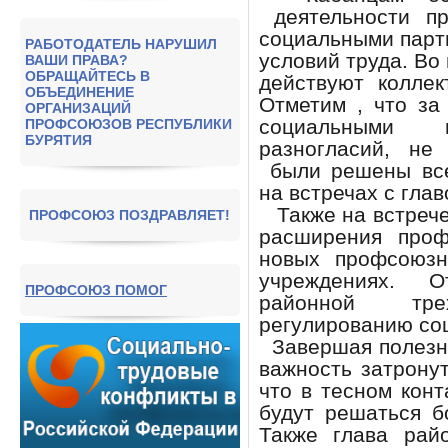
деятельности п
социальными парт
РАБОТОДАТЕЛЬ НАРУШИЛ
условий труда. Во
ВАШИ ПРАВА?
ОБРАЩАЙТЕСЬ В
действуют колле
ОБЪЕДИНЕНИЕ
Отметим , что за
ОРГАНИЗАЦИЙ
социальными 
ПРОФСОЮЗОВ РЕСПУБЛИКИ
БУРЯТИЯ
разногласий, не
были решены все
на встречах с гла
Также на встрече
ПРОФСОЮЗ ПОЗДРАВЛЯЕТ!
расширения проф
новых профсоюзн
учреждениях. О
ПРОФСОЮЗ ПОМОГ
районной тре
регулированию со
Завершая полезну
важность затрону
что в тесном кон
будут решаться б
Также глава рай