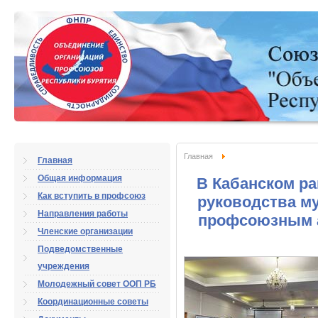
Главная
Главная
Общая информация
В Кабанском ра
Как вступить в профсоюз
руководства м
Направления работы
профсоюзным а
Членские организации
Подведомственные
учреждения
Молодежный совет ООП РБ
Координационные советы