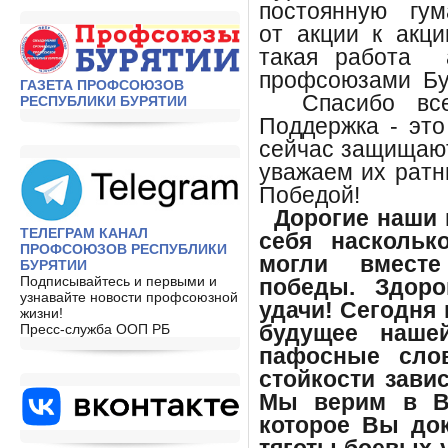
постоянную гум
от акции к акц
такая работа 
профсоюзами Бу
ГАЗЕТА ПРОФСОЮЗОВ
Спасибо всем
РЕСПУБЛИКИ БУРЯТИИ
Поддержка - это
сейчас защищают
уважаем их ратн
Победой!
Дорогие наши в
ТЕЛЕГРАМ КАНАЛ
себя наскольк
ПРОФСОЮЗОВ РЕСПУБЛИКИ
могли вместе
БУРЯТИИ
Подписывайтесь и первыми и
победы. Здор
узнавайте новости профсоюзной
удачи! Сегодня
жизни!
Пресс-служба ООП РБ
будущее наше
пафосные сло
стойкости зави
Мы верим в Ва
которое Вы до