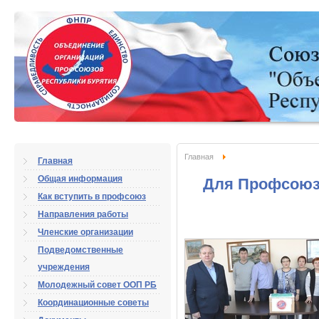
Главная
Главная
Общая информация
Для Профсоюзо
Как вступить в профсоюз
Направления работы
Членские организации
Подведомственные
учреждения
Молодежный совет ООП РБ
Координационные советы