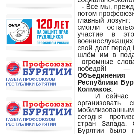
- Все мы, прежд
потом профсоюз
главный лозунг:
смогли остать
участие в эт
военнослужащих 
свой долг перед
шлём им в под
огромные слова
победой!
Объединения 
ГАЗЕТА ПРОФСОЮЗОВ
Республики Бу
РЕСПУБЛИКИ БУРЯТИИ
Колмаков.
И сейчас на
организовать 
мобилизованны
сегодня против
ГАЗЕТА ПРОФСОЮЗОВ
стран Запада.
РЕСПУБЛИКИ БУРЯТИИ
Бурятии было 