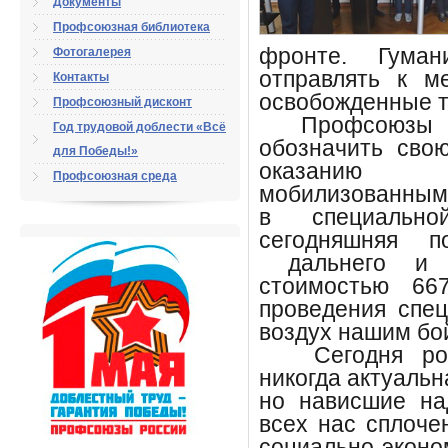
Документы
Профсоюзная библиотека
фронте. Гуман
Фотогалерея
отправлять к м
Контакты
освобожденные т
Профсоюзный дисконт
Профсоюзы Б
Год трудовой доблести «Всё
обозначить сво
для Победы!»
оказанию 
Профсоюзная среда
мобилизованным
в специальн
сегодняшняя
п
дальнего и б
стоимостью 66
проведения спе
воздух нашим б
Сегодня роль
никогда актуальн
но нависшие на
всех нас сплоче
социально-эконо