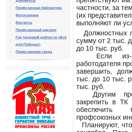
препятствуют им.
Документы
частности, за те
Профсоюзная библиотека
(их представител
Фотогалерея
выполняют ли ус
Контакты
Профсоюзный дисконт
Должностных ли
Год трудовой доблести «Всё
сумму от 2 тыс. д
для Победы!»
до 10 тыс. руб.
Профсоюзная среда
Если из-за 
работодателя пр
завершить, дол
тыс. до 10 тыс. 
тыс. руб.
Другим проек
закрепить в ТК
обеспечить б
профсоюзных инс
Планируют, что 