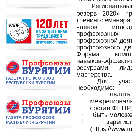
Региональн
резерв 2020
» пр
тренинг-семинар
членов молод
профсоюзных 
профсоюзной деят
профсоюзного дв
Форума компле
навыков-эффек
ресурсами, лид
мастерства.
ГАЗЕТА ПРОФСОЮЗОВ
Для учас
РЕСПУБЛИКИ БУРЯТИИ
необходимо:
являть
·
межрегионал
состав ФНПР
быть моложе 
·
ГАЗЕТА ПРОФСОЮЗОВ
зарегис
·
РЕСПУБЛИКИ БУРЯТИИ
(
https://www.m