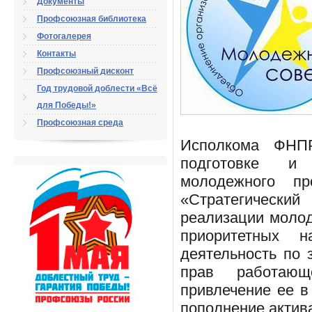
Документы
Профсоюзная библиотека
Фотогалерея
Контакты
Профсоюзный дисконт
Год трудовой доблести «Всё
для Победы!»
Профсоюзная среда
Исполкома ФНП
подготовке и 
молодежного 
«Стратегическ
реализации моло
приоритетных н
деятельность по 
прав работаю
привлечение ее в
пополнение акти