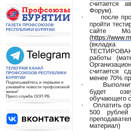
считается а
Форум).
после пр
·
пройти тестир
ГАЗЕТА ПРОФСОЮЗОВ
РЕСПУБЛИКИ БУРЯТИИ
сайте Мо
(
https://www.m
(вкладк
ТЕСТИРОВАНИ
работы (мат
Организацио
ТЕЛЕГРАМ КАНАЛ
считается с
ПРОФСОЮЗОВ РЕСПУБЛИКИ
менее 70% пр
БУРЯТИИ
Подписывайтесь и первыми и
Выполнит
·
узнавайте новости профсоюзной
будет озв
жизни!
Пресс-служба ООП РБ
обучающего с
Оплатить ор
·
500 рублей
преподавате
материал)