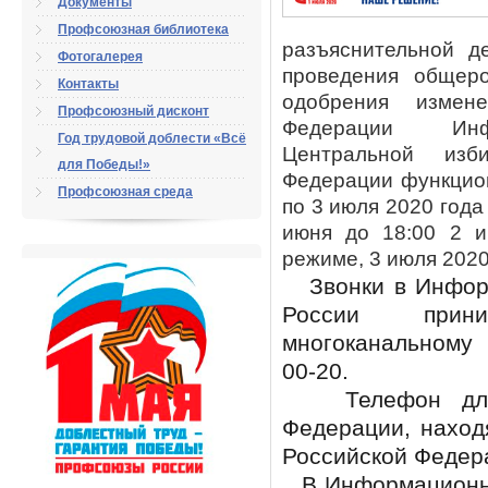
Документы
Профсоюзная библиотека
разъяснительной д
Фотогалерея
проведения общеро
Контакты
одобрения измен
Профсоюзный дисконт
Федерации Инфо
Год трудовой доблести «Всё
Центральной изб
для Победы!»
Федерации функцион
Профсоюзная среда
по 3 июля 2020 года 
июня до 18:00 2 и
режиме, 3 июля 2020 
Звонки в Информ
России прин
многоканальному
00-20.
Телефон для з
Федерации, наход
Российской Федера
В Информационно