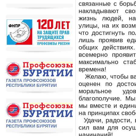
связанные с борь
накладывают св
жизнь людей, н
улицы, на их воз
что достигнуть п
лишь проявив ед
общих действиях
всемерно прояви
максимально ста
времена!
Желаю, чтобы ваш
ГАЗЕТА ПРОФСОЮЗОВ
оценен по досто
РЕСПУБЛИКИ БУРЯТИИ
моральное удо
благополучие. Мы
мы вместе и един
на принципах своб
Удачи, радости, в
ГАЗЕТА ПРОФСОЮЗОВ
РЕСПУБЛИКИ БУРЯТИИ
сил вам для осу
начинаний!