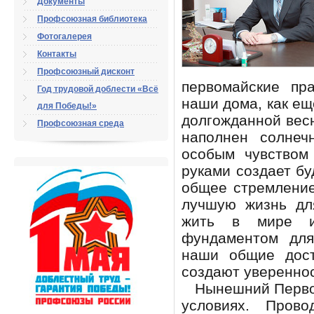
Документы
Профсоюзная библиотека
Фотогалерея
Контакты
Профсоюзный дисконт
первомайские пр
Год трудовой доблести «Всё
наши дома, как ещ
для Победы!»
долгожданной в
Профсоюзная среда
наполнен солнеч
особым чувством
руками создает бу
общее стремление
лучшую жизнь для
жить в мире и
фундаментом для
наши общие дос
создают увереннос
Нынешний Первом
условиях. Пров