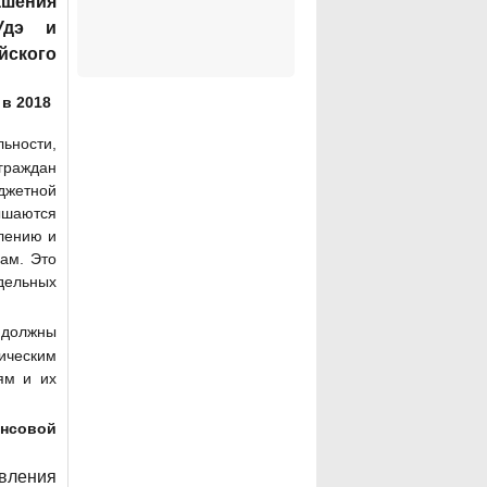
ашения
Удэ
и
ского
в 2018
льности,
граждан
юджетной
ышаются
слению и
ам. Это
ельных
 должны
ическим
ям и их
нсовой
вления