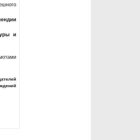
ешного
пендии
туры и
мотами
дателей
еждений