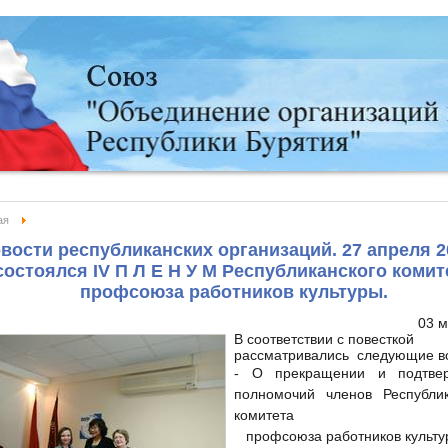
ая
вости республиканских организаций. 27 апреля 20
состоялся IV П Л Е Н У М Республиканского комит
профсоюза работников культуры.
03 м
В соответствии с повесткой
рассматривались
следующие в
- О прекращении и подтве
полномочий членов Республик
комитета
профсоюза работников культу