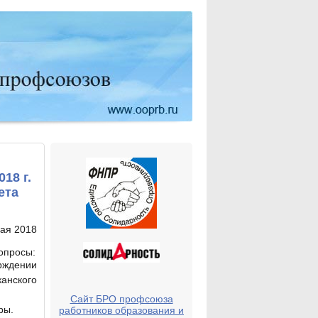
18 г.
ета
ая 2018
опросы:
рждении
анского
Сайт БРО профсоюза
ры.
работников образования и