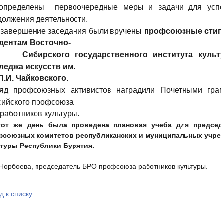
определены
первоочередные меры и задачи для усп
должения деятельности.
 завершение заседания были вручены
профсоюзные сти
дентам Восточно-
Сибирского государственного института куль
леджа искусств им.
П.И. Чайковского.
яд профсоюзных активистов наградили Почетными гра
сийского профсоюза
работников культуры.
тот же день была проведена плановая учеба для предсе
фсоюзных комитетов республиканских и муниципальных учр
туры Республики Бурятия.
 Норбоева, председатель БРО профсоюза работников культуры.
д к списку