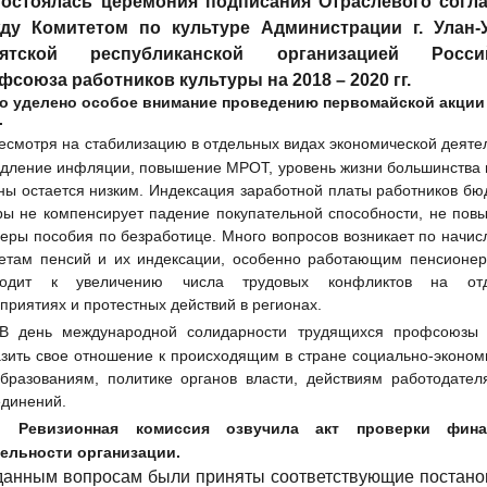
остоялась церемония подписания Отраслевого согл
ду Комитетом по культуре Администрации г. Улан-
ятской республиканской организацией Россий
фсоюза работников культуры на 2018 – 2020 гг.
о уделено особое внимание проведению первомайской акции 
.
есмотря на стабилизацию в отдельных видах экономической деяте
дление инфляции, повышение МРОТ, уровень жизни большинства 
ны остается низким. Индексация заработной платы работников б
ы не компенсирует падение покупательной способности, не пов
еры пособия по безработице. Много вопросов возникает по начи
етам пенсий и их индексации, особенно работающим пенсионер
водит к увеличению числа трудовых конфликтов на отд
приятиях и протестных действий в регионах.
В день международной солидарности трудящихся профсоюзы
зить свое отношение к происходящим в стране социально-эконом
бразованиям, политике органов власти, действиям работодател
динений.
Ревизионная комиссия озвучила акт проверки фина
ельности организации.
данным вопросам были приняты соответствующие постано