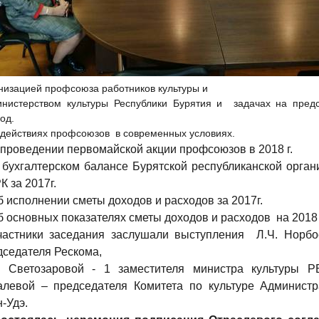
низацией профсоюза работников культуры и
нистерством культуры Республики Бурятия и
задачах на пред
од.
 действиях профсоюзов
в современных условиях.
 проведении первомайской акции профсоюзов в 2018 г.
 бухгалтерском балансе Бурятской республиканской орган
 за 2017г.
б исполнении сметы доходов и расходов за 2017г.
б основных показателях сметы доходов и расходов
на 2018 
частники заседания
заслушали выступления
Л.Ч. Норбо
дседателя Рескома,
. Светозаровой - 1 заместителя министра культуры РБ
алевой – председателя Комитета по культуре Администр
-Удэ.