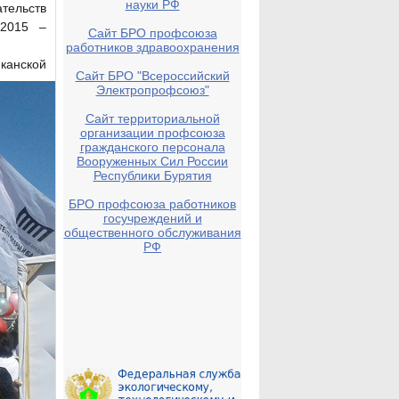
науки РФ
ельств
 2015 –
Сайт БРО профсоюза
работников здравоохранения
канской
Сайт БРО "Всероссийский
Электропрофсоюз"
Сайт территориальной
организации профсоюза
гражданского персонала
Вооруженных Сил России
Республики Бурятия
БРО профсоюза работников
госучреждений и
общественного обслуживания
РФ