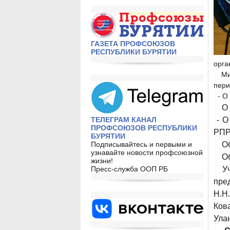
ГАЗЕТА ПРОФСОЮЗОВ
РЕСПУБЛИКИ БУРЯТИИ
орга
Ми
пери
- О
О
ТЕЛЕГРАМ КАНАЛ
-
О
ПРОФСОЮЗОВ РЕСПУБЛИКИ
РПРК
БУРЯТИИ
Подписывайтесь и первыми и
О
узнавайте новости профсоюзной
О
жизни!
Пресс-служба ООП РБ
У
пре
Н.Н
Ков
Улан