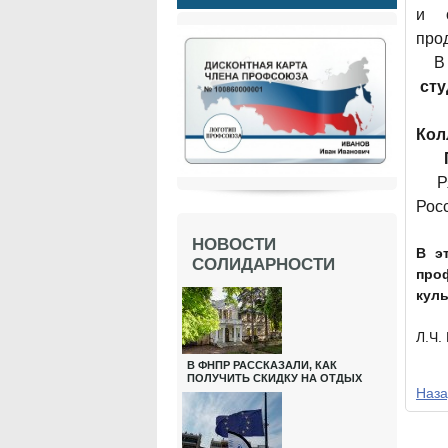
и
про
В
сту
Кол
Р
Рос
НОВОСТИ
В э
СОЛИДАРНОСТИ
про
куль
Л.Ч.
В ФНПР РАССКАЗАЛИ, КАК
ПОЛУЧИТЬ СКИДКУ НА ОТДЫХ
Наза