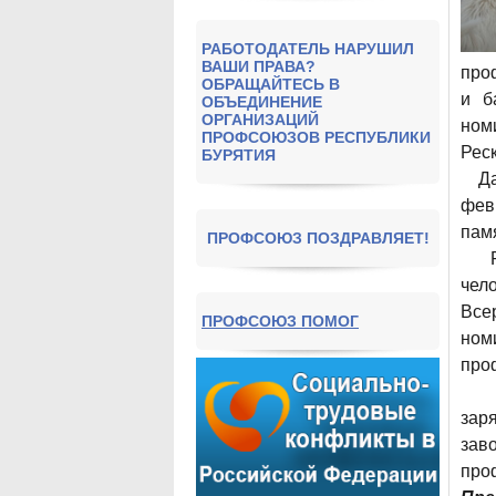
РАБОТОДАТЕЛЬ НАРУШИЛ
ВАШИ ПРАВА?
про
ОБРАЩАЙТЕСЬ В
и б
ОБЪЕДИНЕНИЕ
ОРГАНИЗАЦИЙ
ном
ПРОФСОЮЗОВ РЕСПУБЛИКИ
Рес
БУРЯТИЯ
Д
фев
пам
ПРОФСОЮЗ ПОЗДРАВЛЯЕТ!
чел
Все
ПРОФСОЮЗ ПОМОГ
ном
про
зар
зав
про