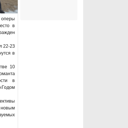
р оперы
есто в
ражден
л 22-23
нутся в
тве 10
оманта
ости в
 «Годом
ективы
 новым
зуемых