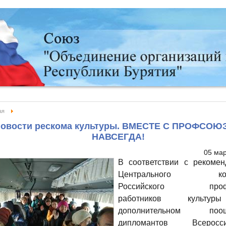
ая
овости рескома культуры. ВМЕСТЕ С ПРОФСОЮ
НАВСЕГДА!
05 ма
В соответствии с рекомен
Центрального ком
Российского проф
работников культ
дополнительном поощ
дипломантов Всеросси