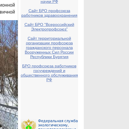
науки РФ
ионной
Сайт БРО профсоюза
ичной
работников здравоохранения
Сайт БРО "Всероссийский
Электропрофсоюз"
Сайт территориальной
организации профсоюза
гражданского персонала
Вооруженных Сил России
Республики Бурятия
БРО профсоюза работников
госучреждений и
общественного обслуживания
РФ