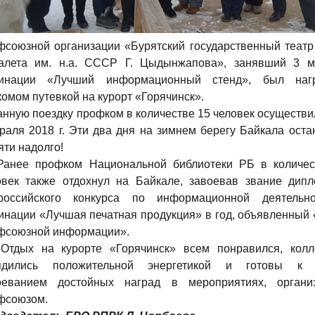
фсоюзной организации «Бурятский государственный теат
алета им. н.а. СССР Г. Цыдынжапова», занявший 3 м
инации «Лучший информационный стенд», был наг
комом путевкой на курорт «Горячинск».
анную поездку профком в количестве 15 человек осуществи
раля 2018 г. Эти два дня на зимнем берегу Байкала оста
яти надолго!
Ранее профком Национальной библиотеки РБ в количес
овек также отдохнул на Байкале, завоевав звание дипл
российского конкурса по информационной деятельн
инации «Лучшая печатная продукция» в год, объявленный
фсоюзной информации».
Отдых на курорте «Горячинск» всем понравился, колл
ядились положительной энергетикой и готовы к
оеванием достойных наград в мероприятиях, органи
фсоюзом.