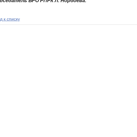
дседатель БРО РПРК Л. Норбоева.
д к списку