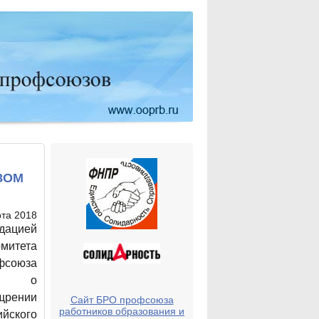
ЗОМ
рта 2018
дацией
итета
союза
уры о
рении
Сайт БРО профсоюза
работников образования и
йского