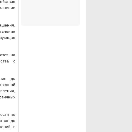
ействия
олнение
лашения,
твления
твующая
ется на
рства с
ения до
твенной
вления,
рвичных
ности по
ются до
нений в