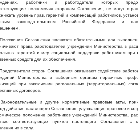
еждениях, работники и работодатели которых предос
ветствующие полномочия сторонам Соглашения, не могут огран
снижать уровень прав, гарантий и компенсаций работников, устан
довым законодательством Российской Федерации и нас
ашением.
 Положения Соглашения являются обязательными для выполнен
ничивают права работодателей учреждений Министерства в рас
альных гарантий и мер социальной поддержки работникам при 
твенных средств для их обеспечения.
 Представители сторон Соглашения оказывают содействие работо
еждений Министерства и выборным органам первичных проф
низаций при заключении региональных (территориальных) согл
ективных договоров.
 Законодательные и другие нормативные правовые акты, при
од действия настоящего Соглашения, улучшающие правовое и соц
омическое положение работников учреждений Министерства, ра
ствие соответствующих пунктов настоящего Соглашения с 
пления их в силу.