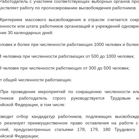
 Работодатель с участием соответствующих выборных органов пр
ествляет работу по прогнозированию высвобождения работников.
 Критерием массового высвобождения в отрасли считается сок
енности или штата работников организаций и учреждений одновр
ние 30 календарных дней:
еловек и более при численности работающих 1000 человек и более
4 человека при численности работающих от 500 до 1000 человек;
9 человек при численности работающих от 300 до 500 человек;
т общей численности работающих.
 При проведении мероприятий по сокращению численности ил
отников работодатель строго руководствуется Трудовым к
ийской Федерации, в том числе:
зводит отбор кандидатур работников, подлежащих высвобожд
е реализует преимущественное право оставления на работе с
антий, предусмотренных статьями 178, 179, 180 Трудового 
ийской Федерации;