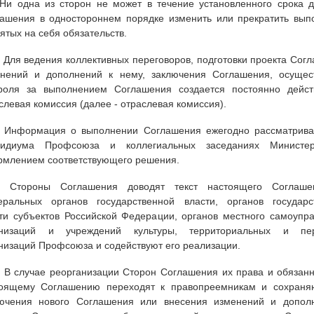
 Ни одна из сторон не может в течение установленного срока д
ашения в одностороннем порядке изменить или прекратить вып
ятых на себя обязательств.
. Для ведения коллективных переговоров, подготовки проекта Сог
нений и дополнений к нему, заключения Соглашения, осущес
троля за выполнением Соглашения создается постоянно дейс
слевая комиссия (далее - отраслевая комиссия).
. Информация о выполнении Соглашения ежегодно рассматрива
зидиума Профсоюза и коллегиальных заседаниях Министе
млением соответствующего решения.
2. Стороны Соглашения доводят текст настоящего Соглаш
ральных органов государственной власти, органов государс
ти субъектов Российской Федерации, органов местного самоупра
анизаций и учреждений культуры, территориальных и пе
низаций Профсоюза и содействуют его реализации.
. В случае реорганизации Сторон Соглашения их права и обязан
тоящему Соглашению переходят к правопреемникам и сохраня
лючения нового Соглашения или внесения изменений и допол