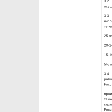
3.2.
осущ
3.3.
числ
тече
25 ч
20-2
15-1
5% о
3.4.
раб
Росс
прои
такж
гар
Росс