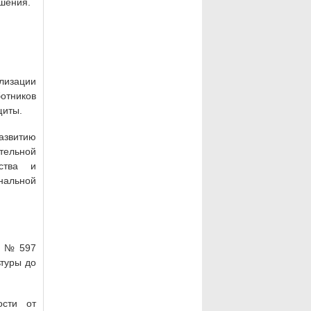
шения.
лизации
ботников
щиты.
азвитию
тельной
сства и
нальной
. № 597
туры до
ости от