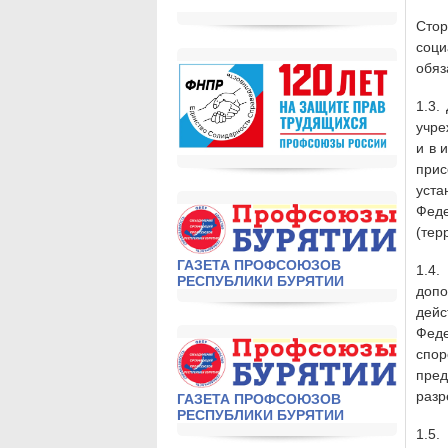
Стор
соц
обяз
1.3.
учре
и в 
при
уст
Фед
(тер
ГАЗЕТА ПРОФСОЮЗОВ
1.4
РЕСПУБЛИКИ БУРЯТИИ
допо
дейс
Фед
спор
пре
разр
ГАЗЕТА ПРОФСОЮЗОВ
РЕСПУБЛИКИ БУРЯТИИ
1.5.