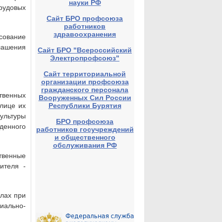
науки РФ
рудовых
Сайт БРО профсоюза
работников
здравоохранения
сование
лашения
Сайт БРО "Всероссийский
Электропрофсоюз"
Сайт территориальной
организации профсоюза
гражданского персонала
твенных
Вооруженных Сил России
Республики Бурятия
 лице их
ультуры
БРО профсоюза
денного
работников госучреждений
и общественного
обслуживания РФ
твенные
ителя -
алах при
иально-