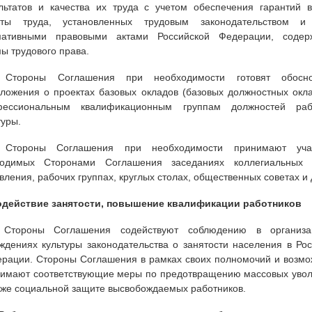
льтатов и качества их труда с учетом обеспечения гарантий 
аты труда, установленных трудовым законодательством 
мативными правовыми актами Российской Федерации, соде
ы трудового права.
. Стороны Соглашения при необходимости готовят обосн
ложения о проектах базовых окладов (базовых должностных окла
фессиональным квалификационным группам должностей раб
туры.
. Стороны Соглашения при необходимости принимают уча
водимых Сторонами Соглашения заседаниях коллегиальных 
вления, рабочих группах, круглых столах, общественных советах и 
Содействие занятости, повышение квалификации работников
. Стороны Соглашения содействуют соблюдению в организ
ждениях культуры законодательства о занятости населения в Ро
рации. Стороны Соглашения в рамках своих полномочий и возмо
имают соответствующие меры по предотвращению массовых увол
кже социальной защите высвобождаемых работников.