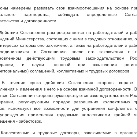
оны намерены развивать свои взаимоотношения на основе пр
иального партнерства, соблюдать определенные Согла
ательства и договоренности.
 Действие Соглашения распространяется на работодателей и раб
ждений Министерства, состоящих с ними в трудовых отношениях, 
интересах которых оно заключено, а также на работодателей и раб
соединившихся к Соглашению после его заключения в по
ановленном действующим трудовым законодательством Рос
ерации, и служит основой при заключении регион
риториальных) соглашений, коллективных и трудовых договоров.
. В течение срока действия Соглашения стороны вправе 
лнения и изменения в него на основе взаимной договоренности. 
твия Соглашения стороны руководствуются законодательством Ро
ерации, регулирующим порядок разрешения коллективных т
ов, используют все возможности для устранения конфликтов, 
дупреждения применения трудовыми коллективами крайней 
ешения - забастовок.
 Коллективные и трудовые договоры, заключаемые в организ