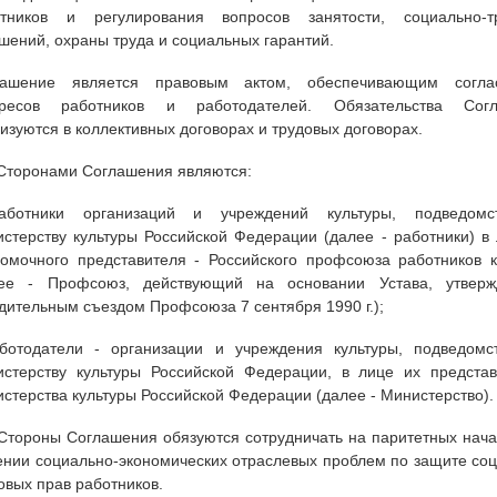
отников и регулирования вопросов занятости, социально-т
шений, охраны труда и социальных гарантий.
лашение является правовым актом, обеспечивающим согла
ересов работников и работодателей. Обязательства Сог
изуются в коллективных договорах и трудовых договорах.
 Сторонами Соглашения являются:
аботники организаций и учреждений культуры, подведомс
стерству культуры Российской Федерации (далее - работники) в
омочного представителя - Российского профсоюза работников к
лее - Профсоюз, действующий на основании Устава, утверж
дительным съездом Профсоюза 7 сентября 1990 г.);
ботодатели - организации и учреждения культуры, подведомс
стерству культуры Российской Федерации, в лице их представ
стерства культуры Российской Федерации (далее - Министерство).
 Стороны Соглашения обязуются сотрудничать на паритетных нач
нии социально-экономических отраслевых проблем по защите соц
овых прав работников.