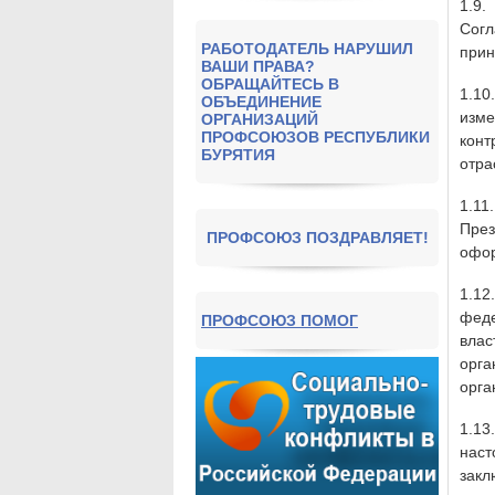
1.9.
Согл
РАБОТОДАТЕЛЬ НАРУШИЛ
прин
ВАШИ ПРАВА?
ОБРАЩАЙТЕСЬ В
1.10
ОБЪЕДИНЕНИЕ
изме
ОРГАНИЗАЦИЙ
ПРОФСОЮЗОВ РЕСПУБЛИКИ
кон
БУРЯТИЯ
отра
1.11
Пре
ПРОФСОЮЗ ПОЗДРАВЛЯЕТ!
офор
1.1
феде
ПРОФСОЮЗ ПОМОГ
влас
орг
орга
1.13
нас
зак