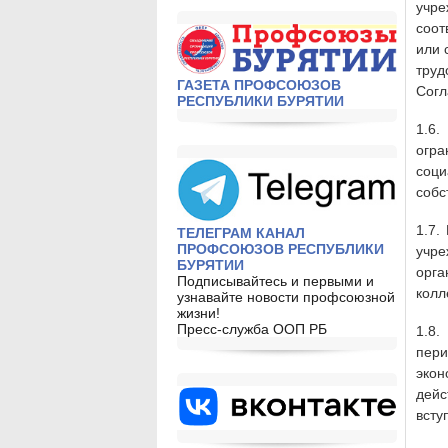
учр
соот
или 
тру
ГАЗЕТА ПРОФСОЮЗОВ
Согл
РЕСПУБЛИКИ БУРЯТИИ
1.6.
огра
соци
собс
1.7.
ТЕЛЕГРАМ КАНАЛ
ПРОФСОЮЗОВ РЕСПУБЛИКИ
учр
БУРЯТИИ
орга
Подписывайтесь и первыми и
колл
узнавайте новости профсоюзной
жизни!
Пресс-служба ООП РБ
1.8.
пери
экон
дей
всту