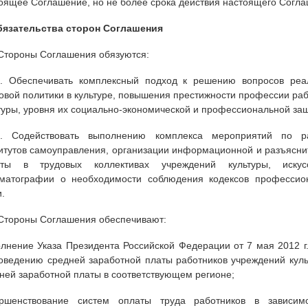
оящее Соглашение, но не более срока действия настоящего Согла
бязательства сторон Соглашения
 Стороны Соглашения обязуются:
1. Обеспечивать комплексный подход к решению вопросов реа
овой политики в культуре, повышения престижности профессии ра
туры, уровня их социально-экономической и профессиональной за
.2. Содействовать выполнению комплекса мероприятий по р
итутов самоуправления, организации информационной и разъясни
оты в трудовых коллективах учреждений культуры, иску
матографии о необходимости соблюдения кодексов профессио
и.
 Стороны Соглашения обеспечивают:
лнение Указа Президента Российской Федерации от 7 мая 2012 г
оведению средней заработной платы работников учреждений куль
ней заработной платы в соответствующем регионе;
ершенствование систем оплаты труда работников в зависим