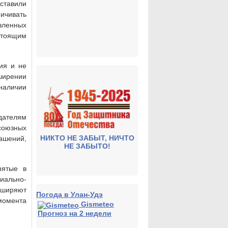
тавили
ичивать
овленных
тоящим
ия и не
ширении
наличии
дателям
союзных
НИКТО НЕ ЗАБЫТ, НИЧТО
ашений,
НЕ ЗАБЫТО!
нятые в
иально-
сширяют
Погода в Улан-Удэ
момента
Gismeteo
Прогноз на 2 недели