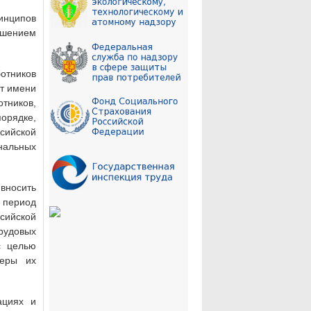
инципов
шением
отников
от имени
отников,
рядке,
сийской
альных
вносить
В период
ссийской
рудовых
с целью
меры их
ациях и