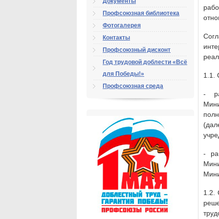
Документы
раб
Профсоюзная библиотека
отно
Фотогалерея
Сог
Контакты
инт
Профсоюзный дисконт
реал
Год трудовой доблести «Всё
для Победы!»
1.1.
Профсоюзная среда
- р
Мини
полн
(да
учре
- ра
Мини
Мини
1.2.
реше
труд