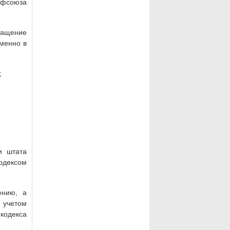
офсоюза
ращение
еменно в
;
и штата
одексом
ению, а
 учетом
кодекса