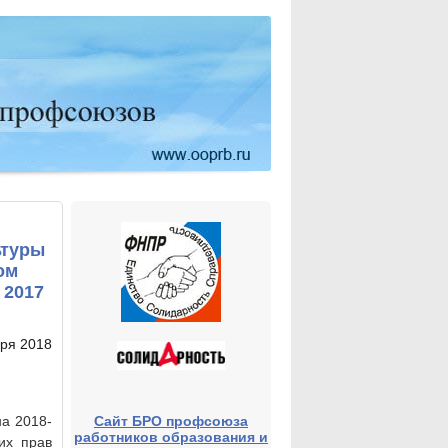
ьтуры
ом
 2017
аря 2018
Сайт БРО профсоюза
а 2018-
работников образования и
их прав