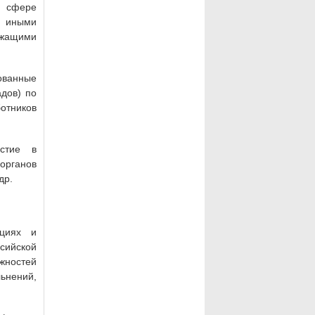
в сфере
и иными
ржащими
ованные
дов) по
отников
стие в
органов
др.
ациях и
ссийской
жностей
ьнений,