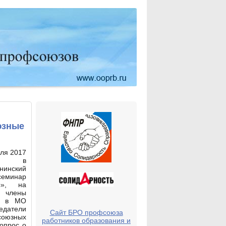
юзные
ля 2017
ода в
инский
семинар
ы», на
 члены
ОП в МО
едатели
Сайт БРО профсоюза
союзных
работников образования и
вопрос о