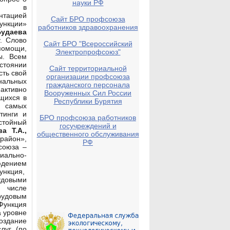
науки РФ
зов в
тацией
Сайт БРО профсоюза
ункции»
работников здравоохранения
Будаева
. Слово
Сайт БРО "Всероссийский
помощи,
Электропрофсоюз"
ы. Всем
стоянии
Сайт территориальной
сть свой
организации профсоюза
нальных
гражданского персонала
активно
Вооруженных Сил России
щихся в
Республики Бурятия
 самых
тинги и
БРО профсоюза работников
стойный
госучреждений и
а Т.А.,
общественного обслуживания
район»,
РФ
союза –
иально-
юдением
ункция,
удовыми
м числе
рудовым
Функция
а уровне
создание
луг (по