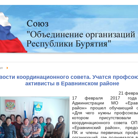
ая
вости координационного совета. Учатся профсо
активисты в Еравнинском районе
21 февра
17 февраля 2017 г
Администрации МО «Еравн
район» прошел обучающий 
«Для чего нужны профсоюз
котором присутствовали
координационного совета 
«Еравнинский район», предс
ПК и члены первичных проф
организаций, где поднимался 