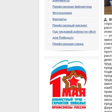
Документы
Профсоюзная библиотека
Фотогалерея
Контакты
Д. В
«пр
Профсоюзный дисконт
расп
этим
Год трудовой доблести «Всё
— эт
для Победы!»
зако
союз
Профсоюзная среда
учас
про
расп
демо
тру
пред
подв
пре
труд
зако
наиб
пра
юрид
экон
пред
фирм
допо