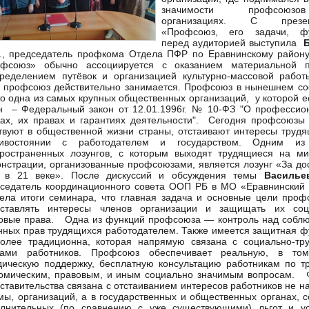
значимости профсою
организациях. С презен
«Профсоюз, его задачи, ф
перед аудиторией выступила
., председатель профкома Отдела ПФР по Еравнинскому району
офсоюз» обычно ассоциируется с оказанием материальной 
ределением путёвок и организацией культурно-массовой работ
 профсоюз действительно занимается. Профсоюз в нынешнем со
о одна из самых крупных общественных организаций, у которой е
н – Федеральный закон от 12.01.1996г. № 10-ФЗ "О профессио
ах, их правах и гарантиях деятельности". Сегодня профсоюзы 
твуют в общественной жизни страны, отстаивают интересы трудя
тивостоянии с работодателем и государством. Одним из
ространенных лозунгов, с которым выходят трудящиеся на ми
нстрации, организованные профсоюзами, является лозунг «За до
д в 21 веке». После дискуссий и обсуждения темы
Васильев
седатель координационного совета ООП РБ в МО «Еравнинский 
ела итоги семинара, что главная задача и основные цели проф
дставлять интересы членов организации и защищать их соц
овые права. Одна из функций профсоюза — контроль над собл
нных прав трудящихся работодателем. Также имеется защитная ф
олее традиционна, которая напрямую связана с социально-тр
вами работников. Профсоюз обеспечивает реальную, в то
ическую поддержку, бесплатную консультацию работникам по т
омическим, правовым, и иным социально значимым вопросам. 
ставительства связана с отстаиванием интересов работников не н
ы, организаций, а в государственных и общественных органах, 
лнительных (по сравнению с уже существующими) льгот и ус