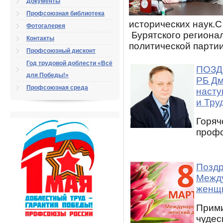
Документы
Профсоюзная библиотека
исторических наук.С
Фотогалерея
Бурятского региона
Контакты
политической партии
Профсоюзный дисконт
Год трудовой доблести «Всё
ПОЗД
для Победы!»
РБ Дм
Профсоюзная среда
насту
и Тру
Горяч
профс
Поздр
Между
женщ
Прими
чудес