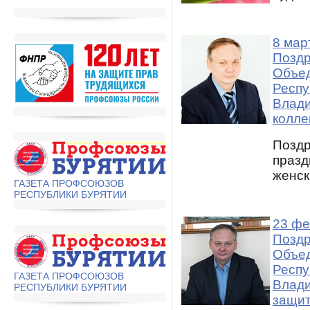
8 мар
Поздр
Объед
Респу
Влади
колле
Поздр
празд
женск
ГАЗЕТА ПРОФСОЮЗОВ
РЕСПУБЛИКИ БУРЯТИИ
23 фе
Поздр
Объед
Респу
ГАЗЕТА ПРОФСОЮЗОВ
Влади
РЕСПУБЛИКИ БУРЯТИИ
защит