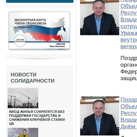
Объед
Респу
Влади
сотру
Уважа
внутр
ветер
Поздр
орган
Федер
НОВОСТИ
защищ
СОЛИДАРНОСТИ
Поздр
Объед
ВВОД ЖИЛЬЯ СОКРАТИТСЯ БЕЗ
Респу
ПОДДЕРЖКИ ГОСУДАРСТВА И
Влади
СНИЖЕНИЯ КЛЮЧЕВОЙ СТАВКИ
ЦБ
Днём 