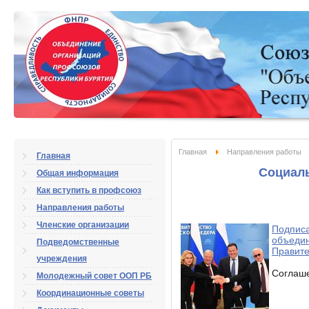
Главная
Направления работы
Главная
Социал
Общая информация
Как вступить в профсоюз
Направления работы
Членские организации
Подписа
объедин
Подведомственные
Правит
учреждения
Соглаше
Молодежный совет ООП РБ
Координационные советы