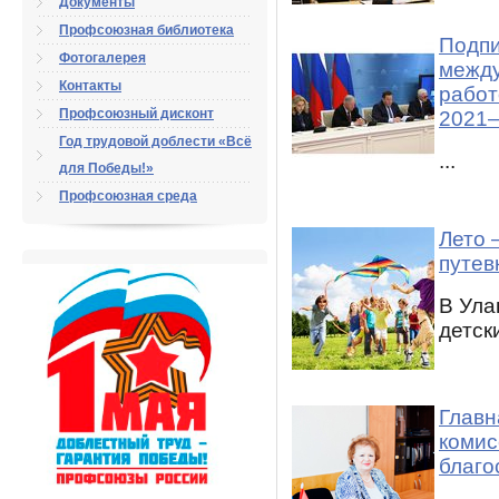
Документы
Профсоюзная библиотека
Подпи
Фотогалерея
между
Контакты
работ
Профсоюзный дисконт
2021–
Год трудовой доблести «Всё
...
для Победы!»
Профсоюзная среда
Лето 
путев
В Ула
детск
Главн
комис
благо