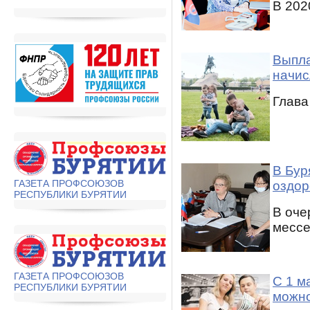
В 2020
Выпла
начис
Глава
В Бур
ГАЗЕТА ПРОФСОЮЗОВ
оздор
РЕСПУБЛИКИ БУРЯТИИ
В оче
мессе
ГАЗЕТА ПРОФСОЮЗОВ
С 1 м
РЕСПУБЛИКИ БУРЯТИИ
можно