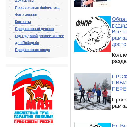
Документы
Профсоюзная библиотека
Фотогалерея
Обращ
Контакты
профс
Профсоюзный дисконт
Всеро
Год трудовой доблести «Всё
рамка
для Победы!»
досто
Профсоюзная среда
Колле
разде
ПРОФ
СИБИ
ПЕРЕ
Профс
рамка
На Вс