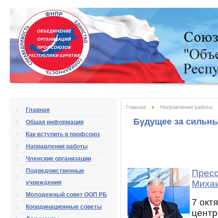
Главная
Направления работы
Главная
Будущее за сильн
Общая информация
Как вступить в профсоюз
Направления работы
Членские организации
Подведомственные
Прес
Миха
учреждения
Молодежный совет ООП РБ
7 окт
Координационные советы
центр