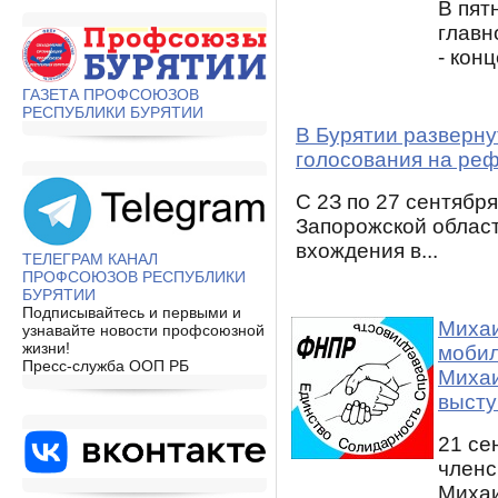
В пят
главн
- конц
ГАЗЕТА ПРОФСОЮЗОВ
РЕСПУБЛИКИ БУРЯТИИ
B Бypятии paзвepнy
гoлocoвaния нa pe
C 2З пo 27 ceнтябpя
Зaпopoжcкoй oблac
вxoждeния в...
ТЕЛЕГРАМ КАНАЛ
ПРОФСОЮЗОВ РЕСПУБЛИКИ
БУРЯТИИ
Подписывайтесь и первыми и
Миха
узнавайте новости профсоюзной
жизни!
мобил
Пресс-служба ООП РБ
Михаи
высту
21 се
членс
Михаи